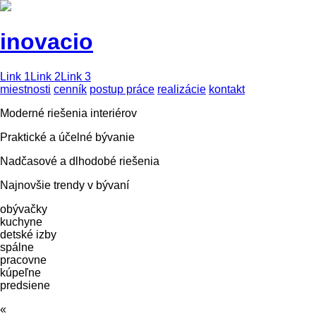
inovacio
Link 1
Link 2
Link 3
miestnosti
cenník
postup práce
realizácie
kontakt
Moderné riešenia interiérov
Praktické a účelné bývanie
Nadčasové a dlhodobé riešenia
Najnovšie trendy v bývaní
obývačky
kuchyne
detské izby
spálne
pracovne
kúpeľne
predsiene
«