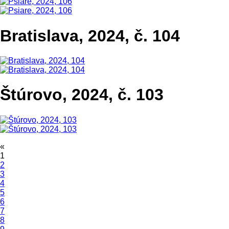
Bratislava, 2024, č. 104
Štúrovo, 2024, č. 103
«
1
2
3
4
5
6
7
8