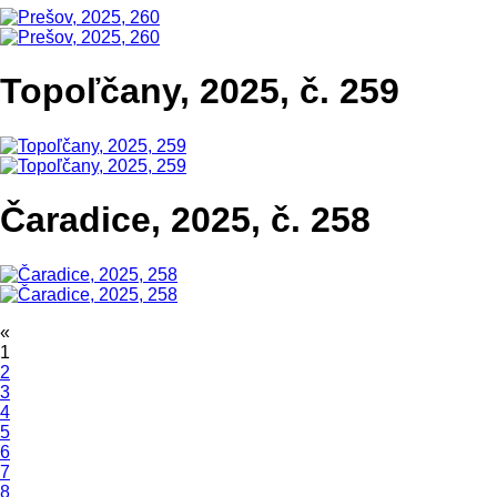
Topoľčany, 2025, č. 259
Čaradice, 2025, č. 258
«
1
2
3
4
5
6
7
8