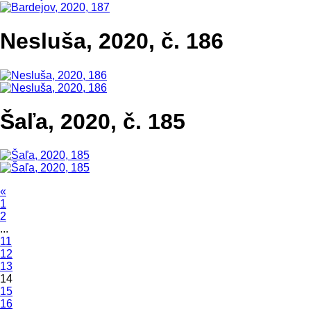
Nesluša, 2020, č. 186
Šaľa, 2020, č. 185
«
1
2
...
11
12
13
14
15
16