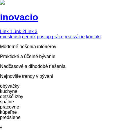
inovacio
Link 1
Link 2
Link 3
miestnosti
cenník
postup práce
realizácie
kontakt
Moderné riešenia interiérov
Praktické a účelné bývanie
Nadčasové a dlhodobé riešenia
Najnovšie trendy v bývaní
obývačky
kuchyne
detské izby
spálne
pracovne
kúpeľne
predsiene
«