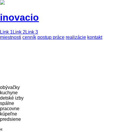
inovacio
Link 1
Link 2
Link 3
miestnosti
cenník
postup práce
realizácie
kontakt
obývačky
kuchyne
detské izby
spálne
pracovne
kúpeľne
predsiene
«