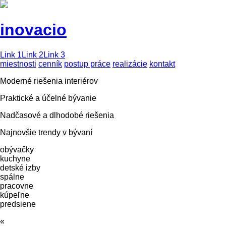
inovacio
Link 1
Link 2
Link 3
miestnosti
cenník
postup práce
realizácie
kontakt
Moderné riešenia interiérov
Praktické a účelné bývanie
Nadčasové a dlhodobé riešenia
Najnovšie trendy v bývaní
obývačky
kuchyne
detské izby
spálne
pracovne
kúpeľne
predsiene
«