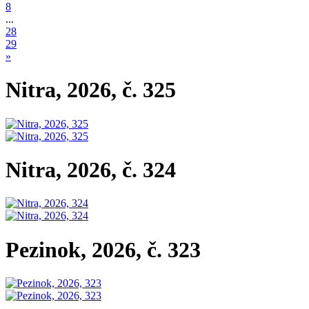
8
...
28
29
»
Nitra, 2026, č. 325
Nitra, 2026, č. 324
Pezinok, 2026, č. 323