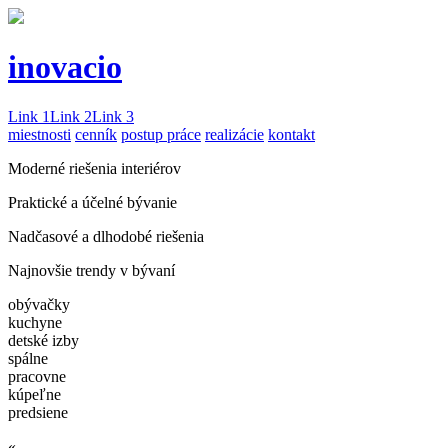
inovacio
Link 1
Link 2
Link 3
miestnosti
cenník
postup práce
realizácie
kontakt
Moderné riešenia interiérov
Praktické a účelné bývanie
Nadčasové a dlhodobé riešenia
Najnovšie trendy v bývaní
obývačky
kuchyne
detské izby
spálne
pracovne
kúpeľne
predsiene
«